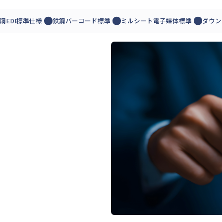
鋼EDI標準仕様
鉄鋼バーコード標準
ミルシート電子媒体標準
ダウン