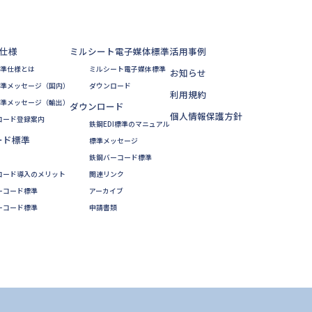
準仕様
ミルシート電子媒体標準
活用事例
標準仕様とは
ミルシート電子媒体標準
お知らせ
標準メッセージ（国内）
ダウンロード
利用規約
標準メッセージ（輸出）
ダウンロード
個人情報保護方針
コード登録案内
鉄鋼EDI標準のマニュアル
ード標準
標準メッセージ
鉄鋼バーコード標準
ーコード導入のメリット
関連リンク
ーコード標準
アーカイブ
ーコード標準
申請書類