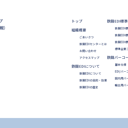
プ
トップ
鉄鋼EDI標
会館）
鉄鋼EDI
組織概要
鉄鋼EDI
ごあいさつ
鉄鋼EDI
鉄鋼EDIセンターとは
標準企業
お問い合わせ
鉄鋼バーコ
アクセスマップ
基本仕様
鉄鋼EDIについて
EDI/バ
鉄鋼EDIについて
国内用バ
鉄鋼EDIの目的・効果
輸出用バ
鉄鋼EDIの歴史