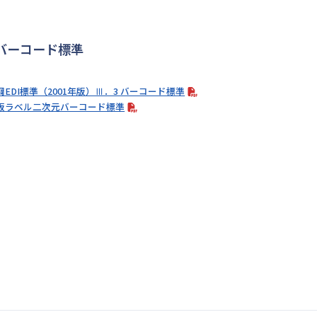
バーコード標準
鋼EDI標準（2001年版）Ⅲ．3 バーコード標準
板ラベル二次元バーコード標準